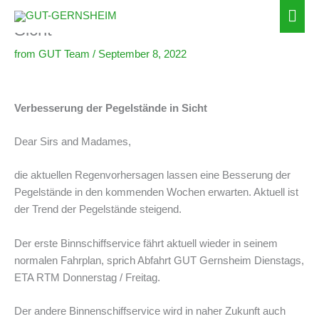
Verbesserung der Pegelstände in
Zum
Hau
Inhalt
Sicht
springen
from
GUT Team
/
September 8, 2022
Verbesserung der Pegelstände in Sicht
Dear Sirs and Madames,
die aktuellen Regenvorhersagen lassen eine Besserung der
Pegelstände in den kommenden Wochen erwarten. Aktuell ist
der Trend der Pegelstände steigend.
Der erste Binnschiffservice fährt aktuell wieder in seinem
normalen Fahrplan, sprich Abfahrt GUT Gernsheim Dienstags,
ETA RTM Donnerstag / Freitag.
Der andere Binnenschiffservice wird in naher Zukunft auch