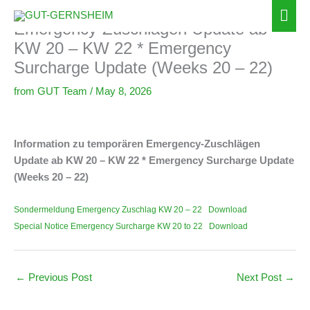
Information zu temporären
Zum
Hau
Inhalt
Emergency-Zuschlägen Update ab
springen
KW 20 – KW 22 * Emergency
Surcharge Update (Weeks 20 – 22)
from
GUT Team
/
May 8, 2026
Information zu temporären Emergency-Zuschlägen
Update ab KW 20 – KW 22 * Emergency Surcharge Update
(Weeks 20 – 22)
Sondermeldung Emergency Zuschlag KW 20 – 22
Download
Special Notice Emergency Surcharge KW 20 to 22
Download
←
Previous Post
Next Post
→