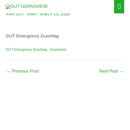
GUT Emergency Zuschlag
Zum
Hau
Inhalt
from
GUT Team
/
March 13, 2026
springen
GUT Emergency Zuschlag
GUT Emergency Zuschlag
Download
←
Previous Post
Next Post
→