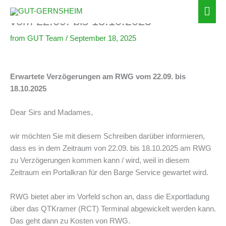
Erwartete Verzögerungen am RWG
Zum
Hau
Inhalt
vom 22.09. bis 18.10.2025
springen
from
GUT Team
/
September 18, 2025
Erwartete Verzögerungen am RWG vom 22.09. bis
18.10.2025
Dear Sirs and Madames,
wir möchten Sie mit diesem Schreiben darüber informieren,
dass es in dem Zeitraum von 22.09. bis 18.10.2025 am RWG
zu Verzögerungen kommen kann / wird, weil in diesem
Zeitraum ein Portalkran für den Barge Service gewartet wird.
RWG bietet aber im Vorfeld schon an, dass die Exportladung
über das QTKramer (RCT) Terminal abgewickelt werden kann.
Das geht dann zu Kosten von RWG.