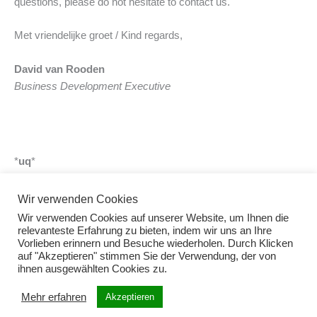
questions, please do not hesitate to contact us.
Met vriendelijke groet / Kind regards,
David van Rooden
Business Development Executive
*
uq
*
Vielen Dank im Voraus für das Beachten.
Wir verwenden Cookies
Wir verwenden Cookies auf unserer Website, um Ihnen die
With best regards
relevanteste Erfahrung zu bieten, indem wir uns an Ihre
Vorlieben erinnern und Besuche wiederholen. Durch Klicken
auf "Akzeptieren" stimmen Sie der Verwendung, der von
Your GUT team
ihnen ausgewählten Cookies zu.
Mehr erfahren
Akzeptieren
←
Previous Post
Next Post
→