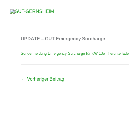
UPDATE – GUT Emergency Sur
Zum
Inhalt
Von
GUT Team
/
März 20, 2026
springen
UPDATE – GUT Emergency Surcharge
Sondermeldung Emergency Surcharge für KW 13e
Herunterlade
←
Vorheriger Beitrag